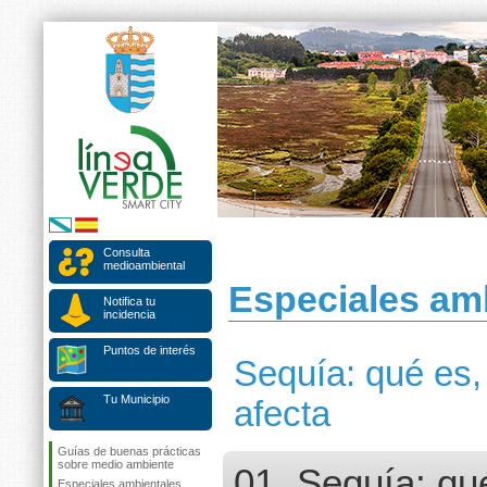
Consulta
medioambiental
Especiales am
Notifica tu
incidencia
Puntos de interés
Sequía: qué es,
Tu Municipio
afecta
Guías de buenas prácticas
sobre medio ambiente
01. Sequía: qu
Especiales ambientales