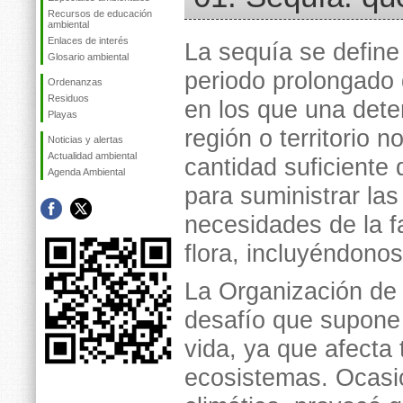
Recursos de educación
ambiental
Enlaces de interés
La sequía se defin
Glosario ambiental
periodo prolongado
Ordenanzas
Residuos
en los que una det
Playas
región o territorio n
Noticias y alertas
Actualidad ambiental
cantidad suficiente
Agenda Ambiental
para suministrar las
necesidades de la f
flora, incluyéndono
La Organización de 
desafío que supone 
vida, ya que afecta
ecosistemas. Ocasio