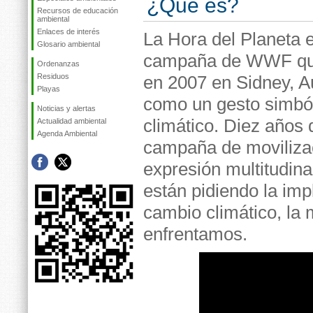
¿Qué es?
Recursos de educación
ambiental
Enlaces de interés
La Hora del Planeta 
Glosario ambiental
campaña de WWF q
Ordenanzas
Residuos
en 2007 en Sidney, Au
Playas
como un gesto simból
Noticias y alertas
climático. Diez años
Actualidad ambiental
Agenda Ambiental
campaña de movilizac
expresión multitudina
están pidiendo la imp
cambio climático, la
enfrentamos.