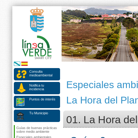
Consulta
medioambiental
Especiales ambi
Notifica tu
incidencia
La Hora del Pla
Puntos de interés
Tu Municipio
01. La Hora del
Guías de buenas prácticas
sobre medio ambiente
Especiales ambientales