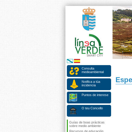
Consulta
medioambiental
Espe
Notifica a túa
incidencia
Puntos de interese
O teu Concello
Guías de boas prácticas
sobre medio ambiente
Recursos de educación