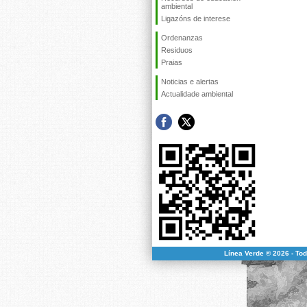
ambiental
Ligazóns de interese
Ordenanzas
Residuos
Praias
Noticias e alertas
Actualidade ambiental
Línea Verde ® 2026 - To