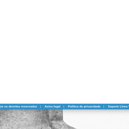
dos os dereitos reservados
|
Aviso legal
|
Política de privacidade
|
Soporte Línea 