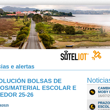
ias e alertas
Noticia
OLUCIÓN BOLSAS DE
ROS/MATERIAL ESCOLAR E
CAMBI
MOBY D
EDOR 25-26
16/07/
PRAZO
8/2025
ESCOLA