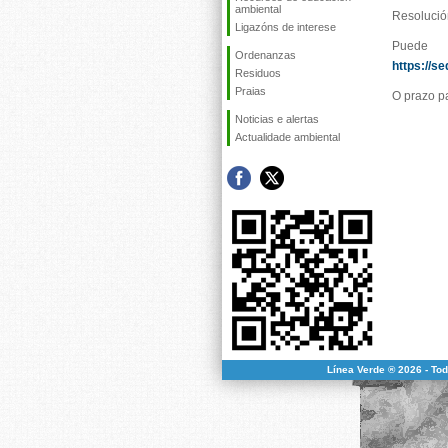
ambiental
Resolución
Ligazóns de interese
Pu
Ordenanzas
https://
Residuos
Praias
O prazo p
Noticias e alertas
Actualidade ambiental
Línea Verde ® 2026 - To