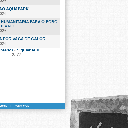
2026
A AO AQUAPARK
2026
0804113007748.html
 HUMANITARIA PARA O POBO
OLANO
2026
A POR VAGA DE CALOR
2026
nterior
-
Siguiente >
2/ 77
Verde
|
Mapa Web