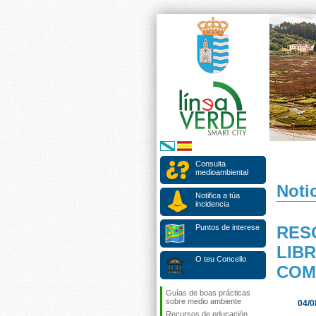
Consulta
medioambiental
Notic
Notifica a túa
incidencia
Puntos de interese
RES
LIB
O teu Concello
COM
Guías de boas prácticas
sobre medio ambiente
04/0
Recursos de educación