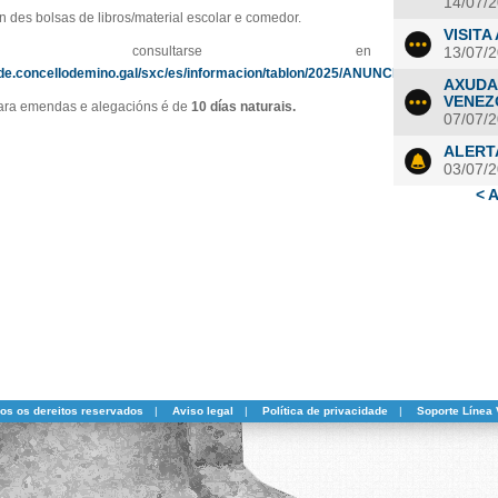
14/07/
 des bolsas de libros/material escolar e comedor.
VISIT
ede consultarse en
13/07/
sede.concellodemino.gal/sxc/es/informacion/tablon/2025/ANUNCIO_PROG_2025
AXUDA
VENEZ
ara emendas e alegacións é de
10 días naturais.
07/07/
ALERT
03/07/
< A
dos os dereitos reservados
|
Aviso legal
|
Política de privacidade
|
Soporte Línea 